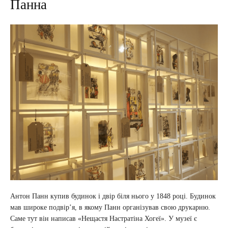
Панна
Антон Панн купив будинок і двір біля нього у 1848 році. Будинок
мав широке подвір’я, в якому Панн організував свою друкарню.
Саме тут він написав «Нещастя Настратіна Хогеї». У музеї є