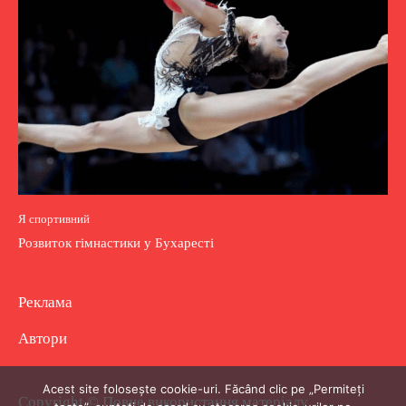
Я спортивний
Розвиток гімнастики у Бухаресті
Реклама
Автори
Acest site folosește cookie-uri. Făcând clic pe „Permiteți
Copyright © Повне використання матеріалу