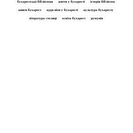
бухарестські бібліотеки
життя у бухаресті
історія бібліотек
книги бухарест
куди піти у бухаресті
культура бухаресту
література столиці
освіта бухарест
румунія