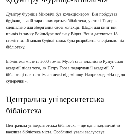
Думітру Фурніце Міновічі був колекціонером. Він побудував
будівлю, в якій зараз знаходиться бібліотека, у стилі Тюдорів
спеціально для зберігання своєї колекції. Шафи для книг він
привіз із замку Вайльбург поблизу Відня. Вони датуються 18
століттям. Вітальня будівлі також була розроблена спеціально під
бібліотеку.
Бібліотека містить 2000 томів. Музей став власністю Румунської
академії після того, як Петру Гроза подарував її академії. У
бібліотеці навіть знімали деякі відомі шоу. Наприклад, «Назад до
суперечки».
Центральна університетська
бібліотека
Центральна університетська бібліотека – ще одна надзвичайно
важлива бібліотека міста. Особливої уваги заслуговує