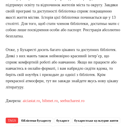
підтримує освіту та відпочинок жителів міста та округу. Завдяки
своїй програмі та доступності бібліотека сприяє покращенню
якості життя містян. Історія цієї бібліотеки починається ще у 13
столітті. Для того, щоб стати членом бібліотеки, достатньо мати с
собою лише посвідчення особи або паспорт. Реєстрація абсолютно
безплатна.
Отже, у Бухаресті досить багато цікавих та доступних бібліотек.
Деякі з них мають також неймовірно красивий інтер’єр, що
сприяє комфортній роботі або навчанню. Якщо ви працюєте або
навчаєтесь в онлайн-форматі, і вам набридло сидіти вдома, то
беріть свій ноутбук і приходьте до однієї з бібліотек. Крім
прекрасної атмосфери, тут ви завжди знайдете якусь нову цікаву
літературу.
Джерела:
aiciastat.ro
,
bibmet.ro
,
seebucharest.ro
TAGS
бібліотеки бухаресту
бухарест
бухарестське культурне життя