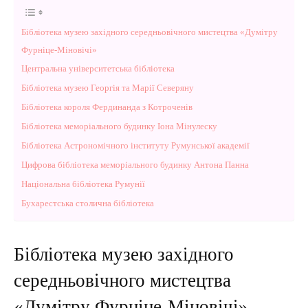
Бібліотека музею західного середньовічного мистецтва «Думітру
Фурніце-Міновічі»
Центральна університетська бібліотека
Бібліотека музею Георгія та Марії Северяну
Бібліотека короля Фердинанда з Котроченів
Бібліотека меморіального будинку Іона Мінулеску
Бібліотека Астрономічного інституту Румунської академії
Цифрова бібліотека меморіального будинку Антона Панна
Національна бібліотека Румунії
Бухарестська столична бібліотека
Бібліотека музею західного
середньовічного мистецтва
«Думітру Фурніце-Міновічі»