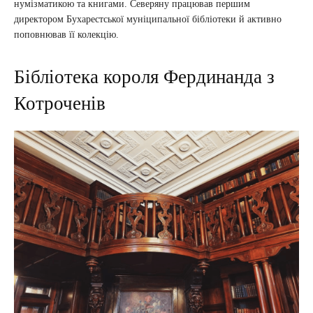
нумізматикою та книгами. Северяну працював першим
директором Бухарестської муніципальної бібліотеки й активно
поповнював її колекцію.
Бібліотека короля Фердинанда з
Котроченів