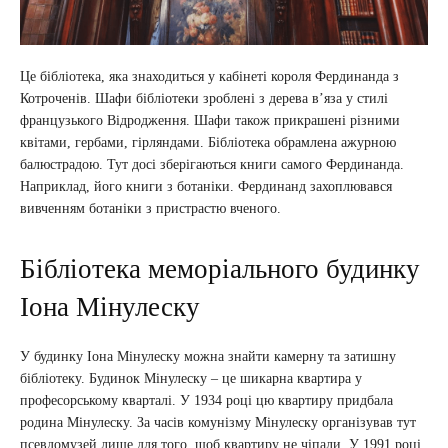
Це бібліотека, яка знаходиться у кабінеті короля Фердинанда з
Котроченів. Шафи бібліотеки зроблені з дерева в’яза у стилі
французького Відродження. Шафи також прикрашені різними
квітами, гербами, гірляндами. Бібліотека обрамлена ажурною
балюстрадою. Тут досі зберігаються книги самого Фердинанда.
Наприклад, його книги з ботаніки. Фердинанд захоплювався
вивченням ботаніки з пристрастю вченого.
Бібліотека меморіального будинку
Іона Мінулеску
У будинку Іона Мінулеску можна знайти камерну та затишну
бібліотеку. Будинок Мінулеску – це шикарна квартира у
професорському кварталі. У 1934 році цю квартиру придбала
родина Мінулеску. За часів комунізму Мінулеску організував тут
псевдомузей лише для того, щоб квартиру не чіпали. У 1991 році