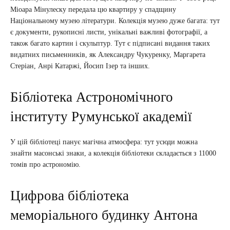
Міоара Мінулеску передала цю квартиру у спадщину
Національному музею літератури. Колекція музею дуже багата: тут
є документи, рукописні листи, унікальні важливі фотографії, а
також багато картин і скульптур. Тут є підписані видання таких
видатних письменників, як Александру Чукуренку, Маргарета
Стеріан, Анрі Катаржі, Йосип Ізер та інших.
Бібліотека Астрономічного
інституту Румунської академії
У цій бібліотеці панує магічна атмосфера: тут усюди можна
знайти масонські знаки, а колекція бібліотеки складається з 11000
томів про астрономію.
Цифрова бібліотека
меморіального будинку Антона