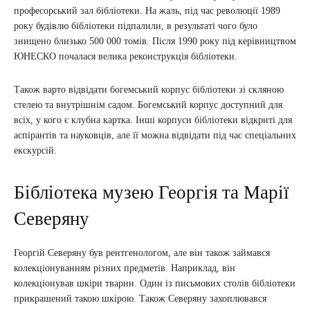
професорський зал бібліотеки. На жаль, під час революції 1989
року будівлю бібліотеки підпалили, в результаті чого було
знищено близько 500 000 томів. Після 1990 року під керівництвом
ЮНЕСКО почалася велика реконструкція бібліотеки.
Також варто відвідати богемський корпус бібліотеки зі скляною
стелею та внутрішнім садом. Богемський корпус доступний для
всіх, у кого є клубна картка. Інші корпуси бібліотеки відкриті для
аспірантів та науковців, але її можна відвідати під час спеціальних
екскурсій.
Бібліотека музею Георгія та Марії
Северяну
Георгій Северяну був рентгенологом, але він також займався
колекціонуванням різних предметів. Наприклад, він
колекціонував шкіри тварин. Один із письмових столів бібліотеки
прикрашений такою шкірою. Також Северяну захоплювався