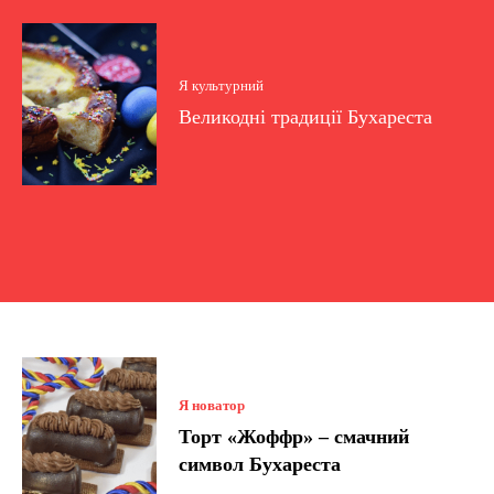
Я культурний
Великодні традиції Бухареста
Я новатор
Торт «Жоффр» – смачний
символ Бухареста