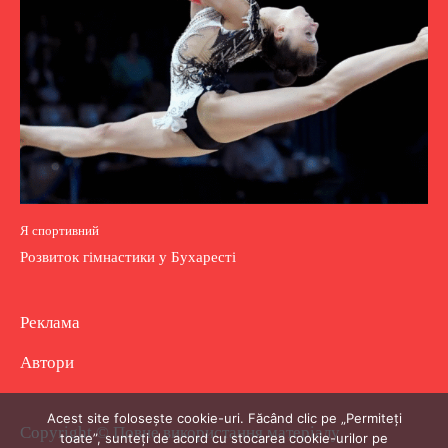
Я спортивний
Розвиток гімнастики у Бухаресті
Реклама
Автори
Acest site folosește cookie-uri. Făcând clic pe „Permiteți
Copyright © Повне використання матеріалу
toate”, sunteți de acord cu stocarea cookie-urilor pe