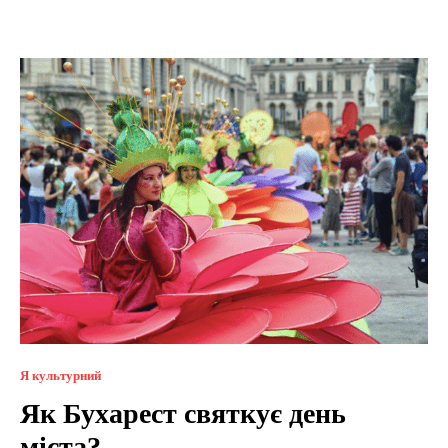
Я культурний
Як Бухарест святкує день
міста?