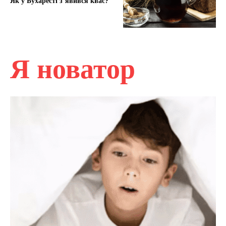
Як у Бухаресті з’явився квас?
Я новатор