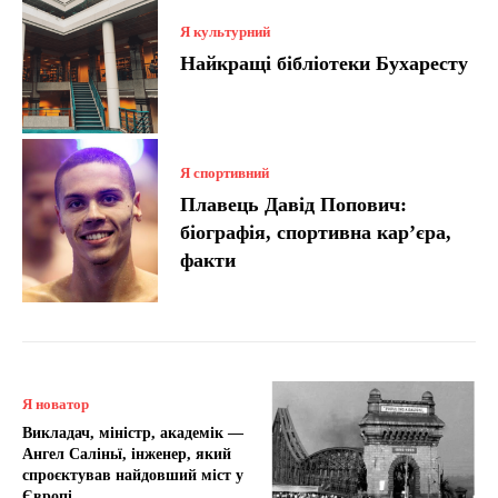
Я культурний
Найкращі бібліотеки Бухаресту
Я спортивний
Плавець Давід Попович:
біографія, спортивна кар’єра,
факти
Я новатор
Викладач, міністр, академік —
Ангел Саліньї, інженер, який
спроєктував найдовший міст у
Європі