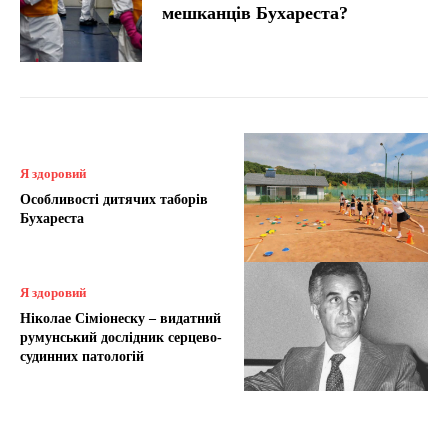
мешканців Бухареста?
Я здоровий
Особливості дитячих таборів
Бухареста
Я здоровий
Ніколае Сіміонеску – видатний
румунський дослідник серцево-
судинних патологій