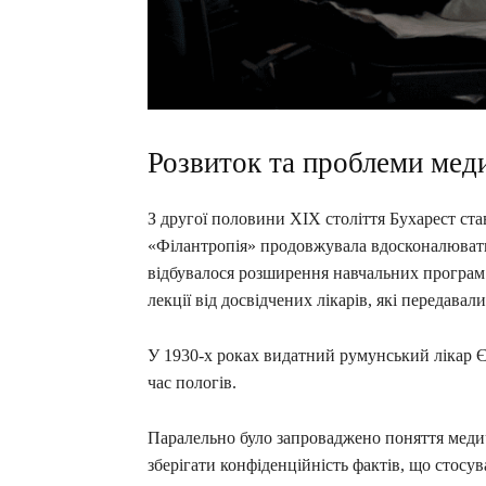
Розвиток та проблеми мед
З другої половини ХІХ століття Бухарест ста
«Філантропія» продовжувала вдосконалювати 
відбувалося розширення навчальних програм 
лекції від досвідчених лікарів, які передава
У 1930-х роках видатний румунський лікар Єу
час пологів.
Паралельно було запроваджено поняття меди
зберігати конфіденційність фактів, що стосув