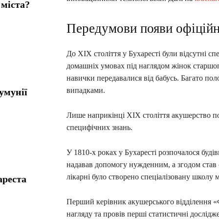
 міста?
Передумови появи офіційн
До ХІХ століття у Бухаресті були відсутні сп
домашніх умовах під наглядом жінок старшого
навички передавалися від бабусь. Багато по
випадками.
умунії
Лише наприкінці ХІХ століття акушерство по
специфічних знань.
У 1810-х роках у Бухаресті розпочалося буді
надавав допомогу нужденним, а згодом став о
лікарні було створено спеціалізовану школу 
ареста
Перший керівник акушерського відділення «Ф
нагляду та провів перші статистичні дослідж