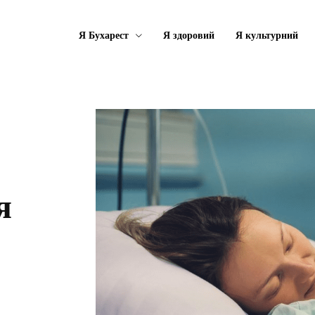
Я Бухарест
Я здоровий
Я культурний
я