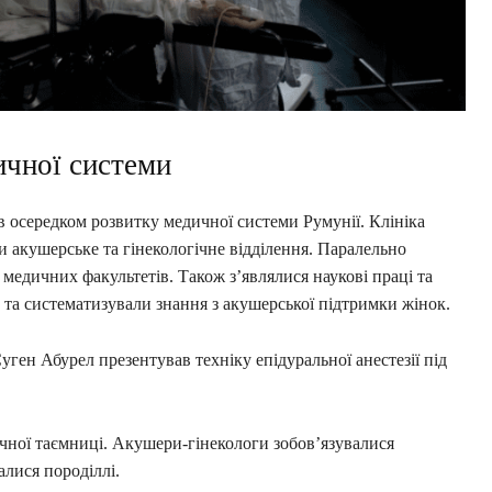
ичної системи
в осередком розвитку медичної системи Румунії. Клініка
акушерське та гінекологічне відділення. Паралельно
медичних факультетів. Також з’являлися наукові праці та
ли та систематизували знання з акушерської підтримки жінок.
ген Абурел презентував техніку епідуральної анестезії під
чної таємниці. Акушери-гінекологи зобов’язувалися
алися породіллі.