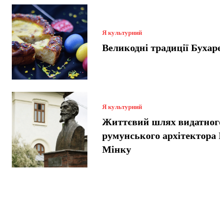
Я культурний
Великодні традиції Бухар
Я культурний
Життєвий шлях видатног
румунського архітектора 
Мінку