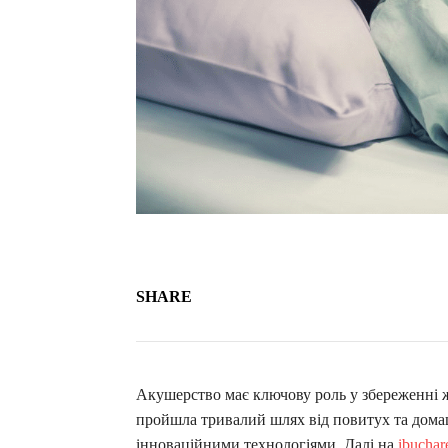
SHARE
Акушерство має ключову роль у збереженні ж
пройшла тривалий шлях від повитух та домаш
інноваційними технологіями. Далі на
ibuchar