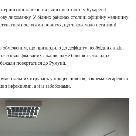
теринської та неонатальної смертності у Бухаресті
гову лихоманку. У бідних районах столиці офіційну медицину
туватися послугами повитух, що також мало негативні
 обмеженим, що призводило до дефіциту необхідних ліків.
тача кваліфікованих лікарів, адже більшість молодих
 бажали повертатися до Румунії.
трументальних втручань у процес пологів, зокрема кесаревого
 з інфекціями, а й із забобонами.