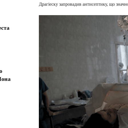
Драгіеску запровадив антисептику, що значно
еста
о
Іона