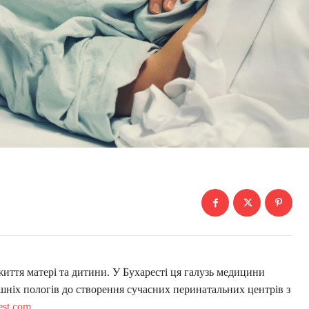
иття матері та дитини. У Бухаресті ця галузь медицини
ніх пологів до створення сучасних перинатальних центрів з
est.com
.