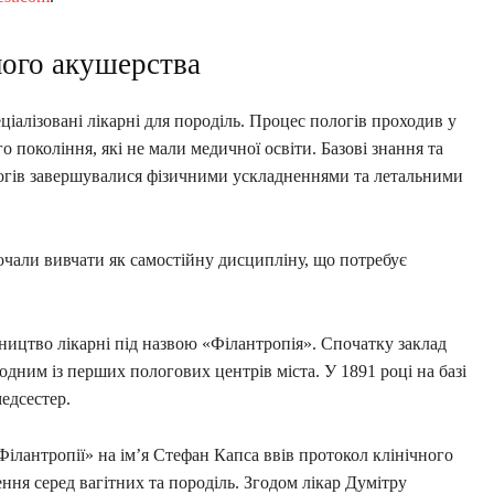
ого акушерства
еціалізовані лікарні для породіль. Процес пологів проходив у
 покоління, які не мали медичної освіти. Базові знання та
логів завершувалися фізичними ускладненнями та летальними
чали вивчати як самостійну дисципліну, що потребує
вництво лікарні під назвою «Філантропія». Спочатку заклад
дним із перших пологових центрів міста. У 1891 році на базі
медсестер.
ілантропії» на ім’я Стефан Капса ввів протокол клінічного
ення серед вагітних та породіль. Згодом лікар Думітру