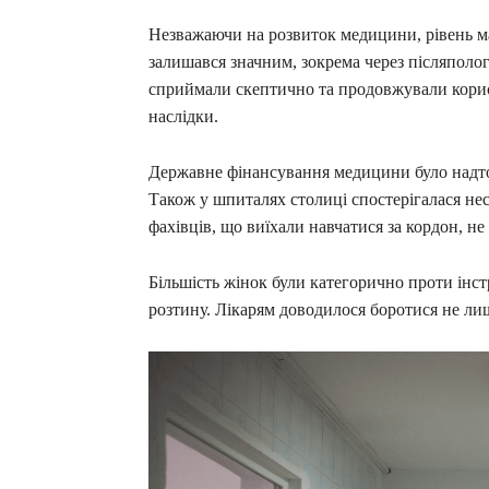
Незважаючи на розвиток медицини, рівень ма
залишався значним, зокрема через післяполо
сприймали скептично та продовжували корис
наслідки.
Державне фінансування медицини було надто
Також у шпиталях столиці спостерігалася нес
фахівців, що виїхали навчатися за кордон, не
Більшість жінок були категорично проти інс
розтину. Лікарям доводилося боротися не лише