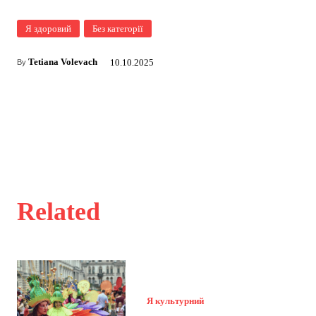
Я здоровий
Без категорії
Tetiana Volevach
10.10.2025
By
Related
Я культурний