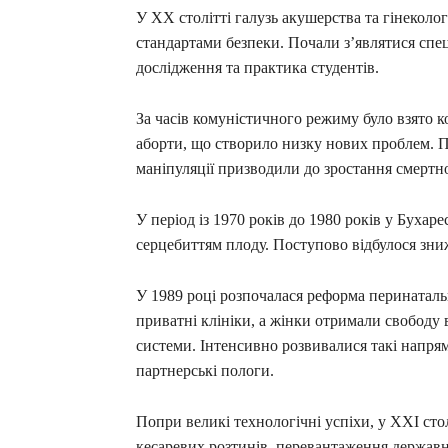
У ХХ столітті галузь акушерства та гінеколо
стандартами безпеки. Почали з’являтися спеці
дослідження та практика студентів.
За часів комуністичного режиму було взято 
аборти, що створило низку нових проблем. П
маніпуляції призводили до зростання смертно
У період із 1970 років до 1980 років у Бухар
серцебиттям плоду. Поступово відбулося зниж
У 1989 році розпочалася реформа перинаталь
приватні клініки, а жінки отримали свободу 
системи. Інтенсивно розвивалися такі напрям
партнерські пологи.
Попри великі технологічні успіхи, у ХХІ сто
кесаревих розтинів, перевантаження державн