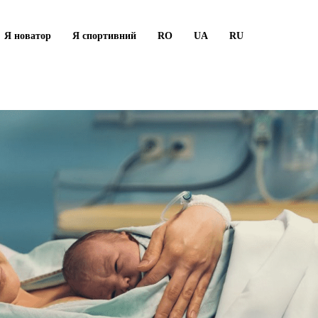
Я новатор
Я спортивний
RO
UA
RU