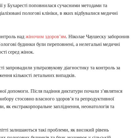
гії у Бухаресті поповнилася сучасними методами та
алізовані пологові клініки, в яких відбувалися медичні
контроль над
жіночим здоров’ям
. Ніколае Чаушеску заборонив
ологові будинки були переповнені, а нелегальні медичні
сті серед жінок.
есті запровадили ультразвукову діагностику та контроль за
ення кількості летальних випадків.
ної допомоги. Після падіння диктатури почали з’являтися
вибору стосовно власного здоров’я та репродуктивної
и, як екстракорпоральне запліднення, неонатологія та
літті залишаються такі проблеми, як високий рівень
их пологових будинків та брак акушерок у сільській